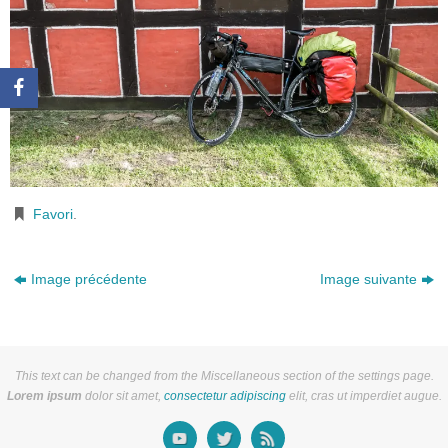
Favori
.
Image précédente
Image suivante
This text can be changed from the Miscellaneous section of the settings page.
Lorem ipsum
dolor sit amet,
consectetur adipiscing
elit, cras ut imperdiet augue.