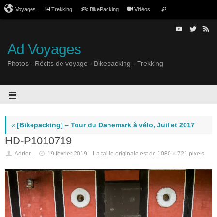
Voyages
Trekking
BikePacking
Vidéos
Ad Voyages
Photos - Récits de voyage - Bikepacking - Trekking
«
[Bikepacking] – Tour du Danemark à vélo, Juillet 2017
HD-P1010719
Adrien
19 février 2019
La taille originale est de
1080 × 721
pixels