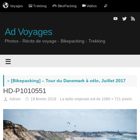
Voyages
Trekking
BikePacking
Vidéos
Ad Voyages
Photos - Récits de voyage - Bikepacking - Trekking
«
[Bikepacking] – Tour du Danemark à vélo, Juillet 2017
HD-P1010551
Adrien
19 février 2019
La taille originale est de
1080 × 721
pixels