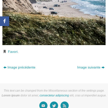
Favori
.
Image précédente
Image suivante
This text can be changed from the Miscellaneous section of the settings page.
Lorem ipsum
dolor sit amet,
consectetur adipiscing
elit, cras ut imperdiet augue.