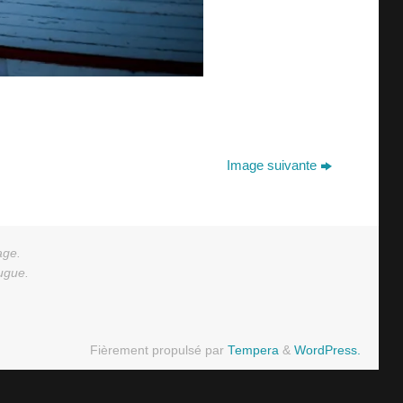
Image suivante
age.
augue.
Fièrement propulsé par
Tempera
&
WordPress.