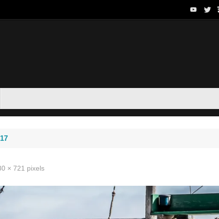
017
80 × 721
pixels