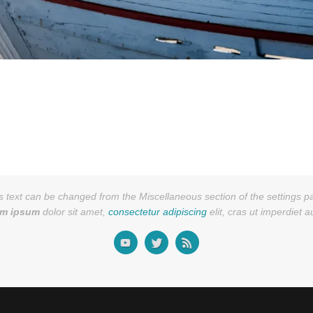
s text can be changed from the Miscellaneous section of the settings p
em ipsum
dolor sit amet,
consectetur adipiscing
elit, cras ut imperdiet 