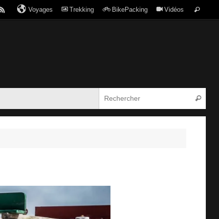
Voyages
Trekking
BikePacking
Vidéos