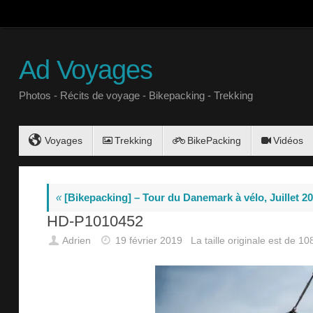
Ad Voyages
Photos - Récits de voyage - Bikepacking - Trekking
Voyages
Trekking
BikePacking
Vidéos
«
[Bikepacking] – Tour du Danemark à vélo, Juillet 2
HD-P1010452
Adrien
19 février 2019
La taille originale est de
10