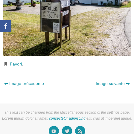
Favori
.
Image précédente
Image suivante
This text can be changed from the Miscellaneous section of the settings page.
Lorem ipsum
dolor sit amet,
consectetur adipiscing
elit, cras ut imperdiet augue.