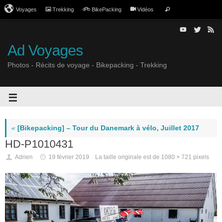
Voyages
Trekking
BikePacking
Vidéos
Ad Voyages
Photos - Récits de voyage - Bikepacking - Trekking
«
[Bikepacking] – Tour du Danemark à vélo, Juillet 2017
HD-P1010431
Adrien
19 février 2019
La taille originale est de
1080 × 721
pixels