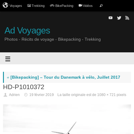
Voyages
Trekking
BikePacking
Vidéos
Ad Voyages
Photos - Récits de voyage - Bikepacking - Trekking
«
[Bikepacking] – Tour du Danemark à vélo, Juillet 2017
HD-P1010372
Adrien
19 février 2019
La taille originale est de
1080 × 721
pixels