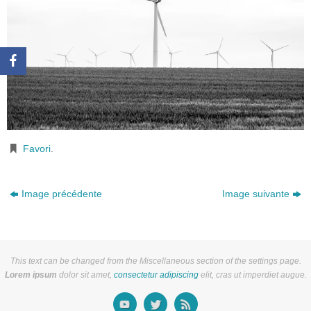
Favori
.
Image précédente
Image suivante
This text can be changed from the Miscellaneous section of the settings page.
Lorem ipsum
dolor sit amet,
consectetur adipiscing
elit, cras ut imperdiet augue.