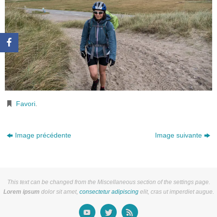
Favori
.
Image précédente
Image suivante
This text can be changed from the Miscellaneous section of the settings page.
Lorem ipsum
dolor sit amet,
consectetur adipiscing
elit, cras ut imperdiet augue.