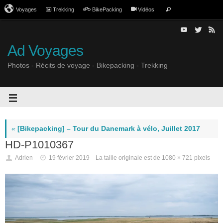
Voyages
Trekking
BikePacking
Vidéos
Ad Voyages
Photos - Récits de voyage - Bikepacking - Trekking
«
[Bikepacking] – Tour du Danemark à vélo, Juillet 2017
HD-P1010367
Adrien
19 février 2019
La taille originale est de
1080 × 721
pixels