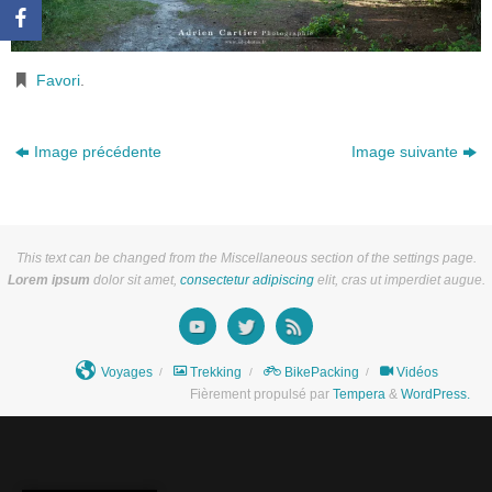
Favori
.
Image précédente
Image suivante
This text can be changed from the Miscellaneous section of the settings page.
Lorem ipsum
dolor sit amet,
consectetur adipiscing
elit, cras ut imperdiet augue.
Voyages
Trekking
BikePacking
Vidéos
Fièrement propulsé par
Tempera
&
WordPress.