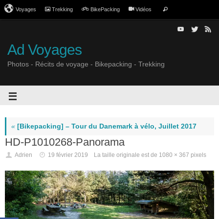
Voyages
Trekking
BikePacking
Vidéos
Ad Voyages
Photos - Récits de voyage - Bikepacking - Trekking
«
[Bikepacking] – Tour du Danemark à vélo, Juillet 2017
HD-P1010268-Panorama
Adrien
19 février 2019
La taille originale est de
1080 × 367
pixels