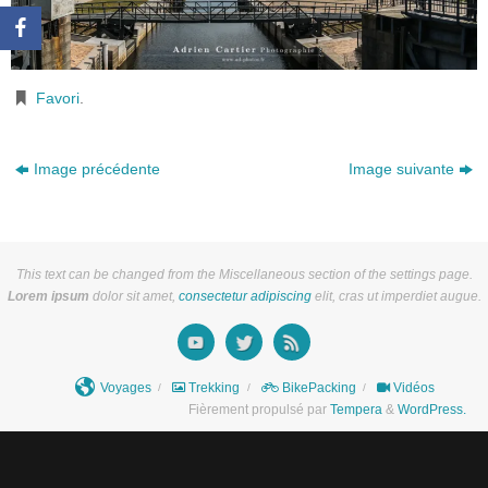
Favori
.
Image précédente
Image suivante
This text can be changed from the Miscellaneous section of the settings page.
Lorem ipsum
dolor sit amet,
consectetur adipiscing
elit, cras ut imperdiet augue.
Voyages
Trekking
BikePacking
Vidéos
Fièrement propulsé par
Tempera
&
WordPress.