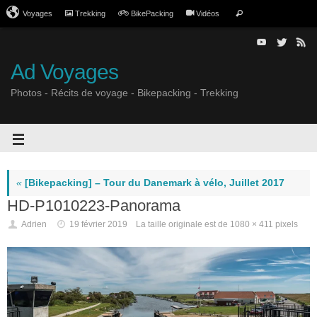
Voyages
Trekking
BikePacking
Vidéos
Ad Voyages
Photos - Récits de voyage - Bikepacking - Trekking
«
[Bikepacking] – Tour du Danemark à vélo, Juillet 2017
HD-P1010223-Panorama
Adrien
19 février 2019
La taille originale est de
1080 × 411
pixels