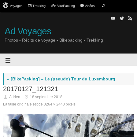
Voyages
Trekking
BikePacking
Vidéos
Ad Voyages
Photos - Récits de voyage - Bikepacking - Trekking
«
[BikePacking] – Le (pseudo) Tour du Luxembourg
20170127_121321
Adrien
18 septembre 2018
La taille originale est de
3264 × 2448
pixels