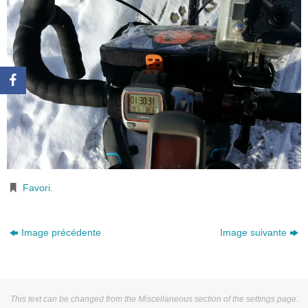
Favori
.
Image précédente
Image suivante
This text can be changed from the Miscellaneous section of the settings page.